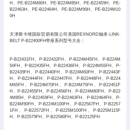
H、PE-B224M80H、PE-B224M85H、PE-B22459H、PE-
B22463H、PE-B22464H、PE-B224M90H、PE-B224M10
0H
天津斯卡维国际贸易有限公司美国REXNORD轴承-LINK-
BELT P-B22400FH带座系列型号大全：
P-B22431FH、P-B22432FH、P-B224M45FH、P-B224M
50FH、P-B22435FH、P-B22436FH、P-B224M55FH、P-
B22439FH、P-B22440FH、P-B224M60FH、P-B22443F
H、P-B22444FH、P-B22447FH、P-B22448FH、P-B224
M65FH、P-B224M70FH、P-B224M75FH、P-B22451F
H、P-B22455FH、P-B22456FH、P-B224M80FH、P-B22
4M85H、P-B22459FH、P-B22463FH、P-B22464FH、P-
B224M90FH、P-B224M100FH、P-B22567FH、P-B2257
1FH、P-B22572FH、P-B225M100FH、P-B225M115F
H、P-B22579FH、P-B22580FH、P-B22125FH