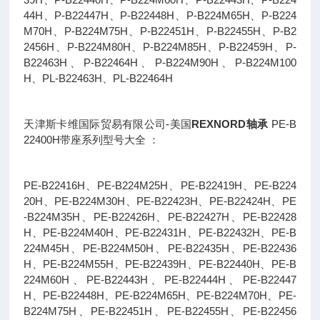
44H、P-B22447H、P-B22448H、P-B224M65H、P-B224
M70H、P-B224M75H、P-B22451H、P-B22455H、P-B2
2456H、P-B224M80H、P-B224M85H、P-B22459H、P-
B22463H、P-B22464H、P-B224M90H、P-B224M100
H、PL-B22463H、PL-B22464H
天津斯卡维国际贸易有限公司-美国
REXNORD轴承
PE-B
22400H带座系列型号大全 ：
PE-B22416H、PE-B224M25H、PE-B22419H、PE-B224
20H、PE-B224M30H、PE-B22423H、PE-B22424H、PE
-B224M35H、PE-B22426H、PE-B22427H、PE-B22428
H、PE-B224M40H、PE-B22431H、PE-B22432H、PE-B
224M45H、PE-B224M50H、PE-B22435H、PE-B22436
H、PE-B224M55H、PE-B22439H、PE-B22440H、PE-B
224M60H、PE-B22443H、PE-B22444H、PE-B22447
H、PE-B22448H、PE-B224M65H、PE-B224M70H、PE-
B224M75H、PE-B22451H、PE-B22455H、PE-B22456