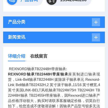
产品分类
新闻资讯
详细介绍
在线留言
REXNORD轴承TB22448H带座轴承:
REXNORD轴承
TB22448H带座轴承
座英制进口轴承现
货，Link-Belt轴承TB22448H 拔除滚子轴承单元​ Rexnord-
Link Belt轴承TB22432H,2 英寸滚子轴承,11/16 英寸槽宽,4
英寸​美国LINK-BELT风机轴承TB224M75H TB22443H TB
22448H轴承 TB22455H带座轴承，因Rexnord进口轴承产
品价格浮动较大，购买时请联系客服确定价格，切莫自行
拍下，给您造成不便敬请谅解！因轴承产品型号较多无法