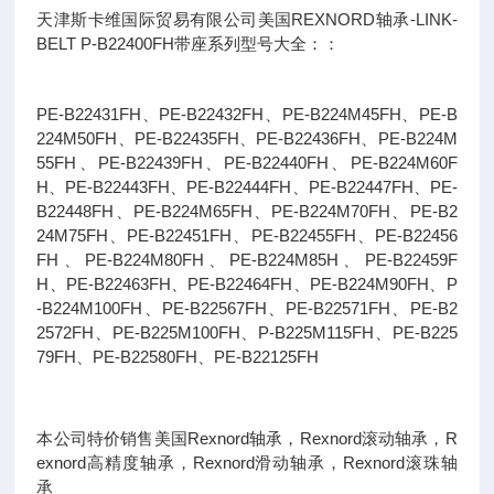
天津斯卡维国际贸易有限公司美国REXNORD轴承-LINK-
BELT P-B22400FH带座系列型号大全：：
PE-B22431FH、PE-B22432FH、PE-B224M45FH、PE-B
224M50FH、PE-B22435FH、PE-B22436FH、PE-B224M
55FH、PE-B22439FH、PE-B22440FH、PE-B224M60F
H、PE-B22443FH、PE-B22444FH、PE-B22447FH、PE-
B22448FH、PE-B224M65FH、PE-B224M70FH、PE-B2
24M75FH、PE-B22451FH、PE-B22455FH、PE-B22456
FH、PE-B224M80FH、PE-B224M85H、PE-B22459F
H、PE-B22463FH、PE-B22464FH、PE-B224M90FH、P
-B224M100FH、PE-B22567FH、PE-B22571FH、PE-B2
2572FH、PE-B225M100FH、P-B225M115FH、PE-B225
79FH、PE-B22580FH、PE-B22125FH
本公司特价销售美国Rexnord轴承，Rexnord滚动轴承，R
exnord高精度轴承，Rexnord滑动轴承，Rexnord滚珠轴
承