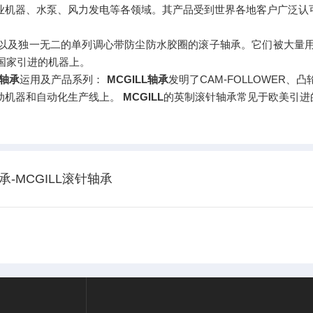
业机器、水泵、风力发电等各领域。其产品受到世界各地客户广泛认
动轴承以及独一无二的单列调心带防尘防水胶圈的滚子轴承。它们被大
国家引进的机器上。
l轴承
运用及产品系列：
MCGILL轴承
发明了CAM-FOLLOWER
动机器和自动化生产线上。
MCGILL
的英制滚针轴承常见于欧美引进
轴承-MCGILL滚针轴承