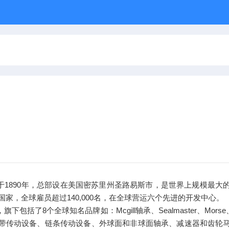
成立于1890年，总部设在美国密苏里州圣路易斯市，是世界上规模
个国家，全球雇员超过140,000名，在全球营运六个先进的开发中心。
球知名品牌如：Mcgill轴承、Sealmaster、Morse、Rollway、B
带传动设备、链条传动设备、外球面和非球面轴承、减速器和齿轮