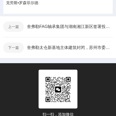
克劳斯•罗森菲尔德
舍弗勒FAG轴承集团与湖南湘江新区签署投资合作协议
上一篇
舍弗勒太仓新基地主体建筑封闭，苏州市委书记许昆林一行调研
下一篇
扫一扫，添加微信