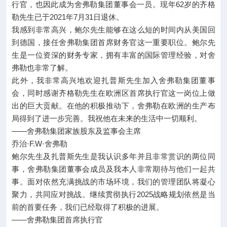
行官，也因此成为舍弗勒集团董事会一员。现年62岁的齐格
勒先生已于2021年7月31日退休。
我感到非常高兴，鲍尔先生能够在这么短的时间内从美国回
到德国，接任舍弗勒集团首席财务官这一重要职位。鲍尔先
生是一位资深的财务专家，拥有丰富的国际管理经验，对舍
弗勒也非常了解。
此外，我非常高兴地欢迎扎普斯先生加入舍弗勒集团董事
会，同时感谢齐格勒先生在欧洲区首席执行官这一岗位上做
出的巨大贡献。在他的积极推动下，舍弗勒在欧洲的生产布
局得到了进一步完善。我祝他在未来的生活中一切顺利。
——舍弗勒集团家族股东及监事会主席
乔治·F.W·舍弗勒
鲍尔先生及扎普斯先生是我认识多年并且非常赏识的两位同
事，舍弗勒集团董事会成员及我本人非常期待与他们一起共
事。面对依然充满挑战的市场环境，我们的管理团队将凝心
聚力，共同应对挑战。继续贯彻执行2025战略规划依然是当
前的首要任务，我们已经取得了积极的进展。
——舍弗勒集团首席执行官