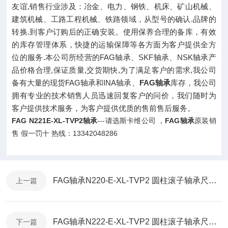
友谊,销售行业涉及：冶金、电力、钢铁、机床、矿山机械、
建筑机械、工路工程机械、铁路领域，从型号的确认.品牌的
转换.到客户订购后的正确安装。使用保养合理的备库，有效
的库存管理体系，快捷的运输保障等各方面为客户提供全方
位的服务.本公司所经营的FAG轴承、SKF轴承、NSK轴承产
品价格合理,保证质量,交货期快,为了满足客户的需求,我公司
备有大量的现货FAG轴承和INA轴承、
FAG轴承
库存，我公司
拥有专业的技术销售人员迅速回复客户的问价，我们随时为
客户提供技术服务，为客户提供优质的售前售后服务。
FAG N221E-XL-TVP2轴承
---请选斯卡维公司 ，
FAG轴承
原装销
售 假一罚十 热线：13342048286
FAG轴承N220-E-XL-TVP2 圆柱滚子轴承尺寸参数 报价 现货
上一篇
FAG轴承N222-E-XL-TVP2 圆柱滚子轴承尺寸参数 报价 现货
下一篇