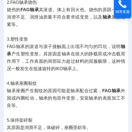
2.FAG轴承烧伤
烧伤的
FAG轴承
其滚道、体上有回火色。烧伤的原因一般是
销售客服
润滑不足、润滑油质量不符合要求或变质，以及
轴承
装配过
紧等。
3.塑性变形
FAG轴承的滚道与滚子接触面上出现不均匀的凹坑，说明
轴
承
产生塑性变形。其原因是轴承在很大的静载荷或冲击载荷
作用下，工作表面的局部应力超过材料的屈服极限，这种情
况一般发生在低速旋转的IKO轴承上。
4.轴承座圈裂纹
轴承座圈产生裂纹的原因可能是轴承配合过紧，
FAG轴承
外
国或内圈松动，轴承的包容件变形，安装轴承的表面加工不
良等。
5.保持架碎裂
其原因是润滑不足，体破碎，座圈歪斜等。